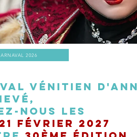
ARNAVAL 2026
val vénitien d'An
hevé,
ez-nous les
 21 février 2027
tre
30ème édition