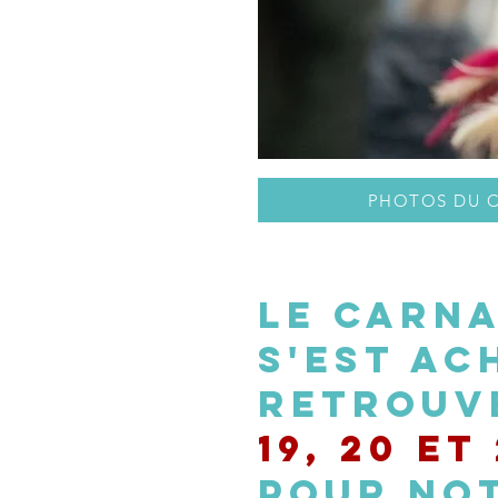
PHOTOS DU C
le carna
s'est ac
retrouv
19, 20 et
pour no