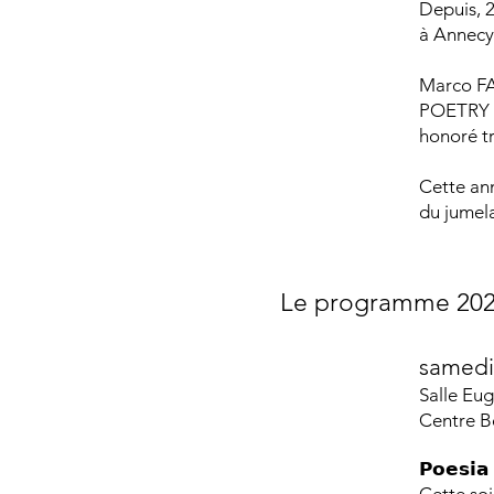
Depuis, 2
à Annecy 
Marco FAZ
POETRY V
honoré tr
Cette ann
du jumel
Le programme 202
samedi
Salle Eu
Centre B
𝗣𝗼𝗲𝘀𝗶