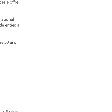
oésie offre
national
e entier, a
es 30 ans