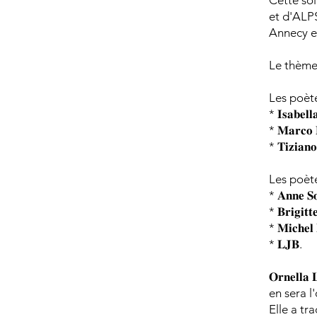
Cette soi
et d'ALPS
Annecy e
Le thème est
Les poète
* 𝐈𝐬𝐚𝐛𝐞𝐥𝐥
* 𝐌𝐚𝐫𝐜𝐨 𝐅
* 𝐓𝐢𝐳𝐢𝐚𝐧𝐨
Les poèt
* 𝐀𝐧𝐧𝐞 𝐒
* 𝐁𝐫𝐢𝐠𝐢𝐭𝐭
* 𝐌𝐢𝐜𝐡𝐞𝐥
* 𝐋𝐉𝐁.
𝐎𝐫𝐧𝐞𝐥𝐥
en sera l
Elle a tr