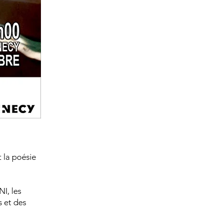
t la poésie
I, les
s et des