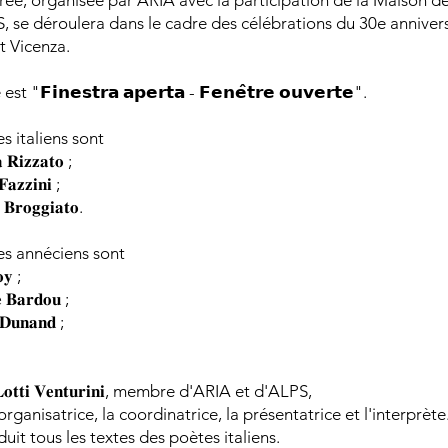
rée, organisée par ARIA avec la participation de la Maison de
, se déroulera dans le cadre des célébrations du 30e anniver
t Vicenza.
 "𝗙𝗶𝗻𝗲𝘀𝘁𝗿𝗮 𝗮𝗽𝗲𝗿𝘁𝗮 - 𝗙𝗲𝗻𝗲̂𝘁𝗿𝗲 𝗼𝘂𝘃𝗲𝗿𝘁𝗲".
s italiens sont
𝐚 𝐑𝐢𝐳𝐳𝐚𝐭𝐨 ;
𝐚𝐳𝐳𝐢𝐧𝐢 ;
 𝐁𝐫𝐨𝐠𝐠𝐢𝐚𝐭𝐨.
es annéciens sont
𝐨𝐲 ;
𝐞 𝐁𝐚𝐫𝐝𝐨𝐮 ;
 𝐃𝐮𝐧𝐚𝐧𝐝 ;
𝐚 𝐋𝐨𝐭𝐭𝐢 𝐕𝐞𝐧𝐭𝐮𝐫𝐢𝐧𝐢, membre d'ARIA et d'ALPS,
'organisatrice, la coordinatrice, la présentatrice et l'interprète
aduit tous les textes des poètes italiens.