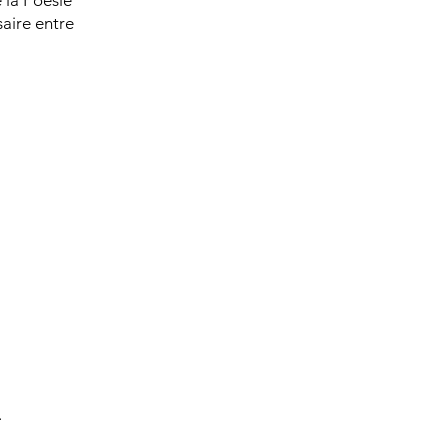
 la Poésie
saire entre
.