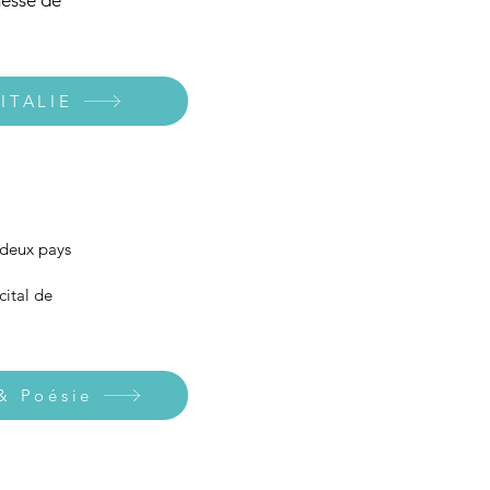
messe de
ITALIE
 deux pays
cital de
& Poésie