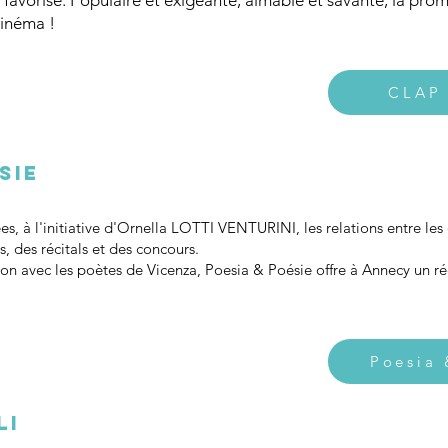
ie favorise. Populaire et exigeante, aimable et savante, la pro
 cinéma !
CLAP 
sie
, à l'initiative d'Ornella LOTTI VENTURINI, les relations entre les
s, des récitals et des concours.
on avec les poètes de Vicenza, Poesia & Poésie offre à Annecy un ré
Poesia 
li