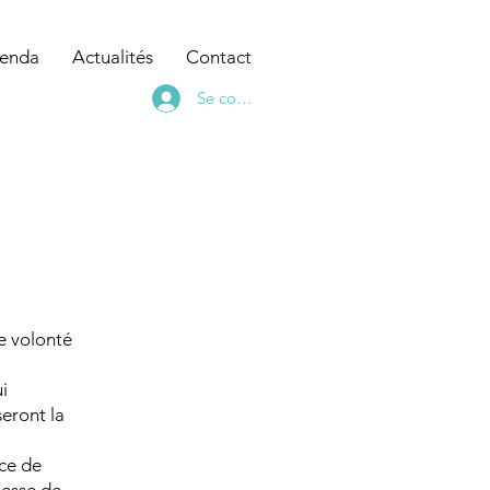
enda
Actualités
Contact
Se connecter
e volonté
i
seront la
nce de