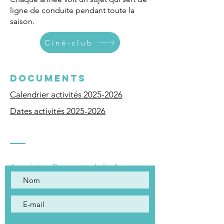
ligne de conduite pendant toute la
saison.
Ciné-club
DOCUMENTS
Calendrier activités 2025-2026
Dates activités 2025-2026
Contact
Association Rencontres Italie Annecy
15 avenue du Stand
74000 ANNECY​​​
association.aria74@gmail.com