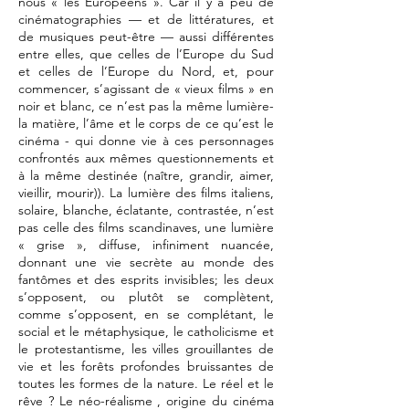
nous « les Européens ». Car il y a peu de
cinématographies — et de littératures, et
de musiques peut-être — aussi différentes
entre elles, que celles de l’Europe du Sud
et celles de l’Europe du Nord, et, pour
commencer, s’agissant de « vieux films » en
noir et blanc, ce n’est pas la même lumière-
la matière, l’âme et le corps de ce qu’est le
cinéma - qui donne vie à ces personnages
confrontés aux mêmes questionnements et
à la même destinée (naître, grandir, aimer,
vieillir, mourir)). La lumière des films italiens,
solaire, blanche, éclatante, contrastée, n’est
pas celle des films scandinaves, une lumière
« grise », diffuse, infiniment nuancée,
donnant une vie secrète au monde des
fantômes et des esprits invisibles; les deux
s’opposent, ou plutôt se complètent,
comme s’opposent, en se complétant, le
social et le métaphysique, le catholicisme et
le protestantisme, les villes grouillantes de
vie et les forêts profondes bruissantes de
toutes les formes de la nature. Le réel et le
rêve ? Le néo-réalisme , origine du cinéma