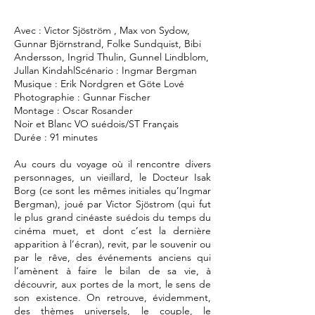
Avec : Victor Sjöström , Max von Sydow,
Gunnar Björnstrand, Folke Sundquist, Bibi
Andersson, Ingrid Thulin, Gunnel Lindblom,
Jullan KindahlScénario : Ingmar Bergman
Musique : Erik Nordgren et Göte Lové
Photographie : Gunnar Fischer
Montage : Oscar Rosander
Noir et Blanc VO suédois/ST Français
Durée : 91 minutes
Au cours du voyage où il rencontre divers
personnages, un vieillard, le Docteur Isak
Borg (ce sont les mêmes initiales qu’Ingmar
Bergman), joué par Victor Sjöstrom (qui fut
le plus grand cinéaste suédois du temps du
cinéma muet, et dont c’est la dernière
apparition à l’écran), revit, par le souvenir ou
par le rêve, des événements anciens qui
l’amènent à faire le bilan de sa vie, à
découvrir, aux portes de la mort, le sens de
son existence. On retrouve, évidemment,
des thèmes universels, le couple, le