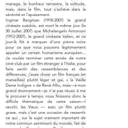
mariage, le bonheur terrestre, la solitude,
mais, dans le film, tout s’achève dans la
sérénité et l’apaisement.
Ingmar Bergman (1918-2007) le grand
cinéaste suédois, est mort le même jour (le
30 Juillet 2007) que Michelangelo Antonioni
(1912-2007), le grand cinéaste italien, et ce
jour-là fût à marquer d’une pierre noire
pour ce que nous pouvons légitimement
appeler un certain humanisme européen...
Je voulais terminer cette année de notre
ciné-club par un film étranger à l’Italie, pour
faire sentir des ressemblances et des
différences, j’avais choisi un film français (et
marseillais) plutôt léger et gai, « la Vieille
Dame Indigne » de René Allio, mais—à mon
grand étonnement—je n’ai pas réussi à me
le procurer à temps; nous finissons donc la
difficile thématique de cette saison—I
vecchi, les Vieux — avec un film plutôt
grave, mais c’est une occasion de ressentir
ce qui , sur le sujet vraiment important de
notre commun sentiment du monde, fait de