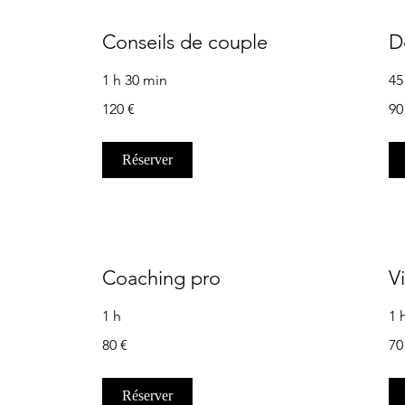
Conseils de couple
D
1 h 30 min
45
120
90
120 €
90
euros
eur
Réserver
Coaching pro
V
1 h
1 
80
70
80 €
70
euros
eur
Réserver