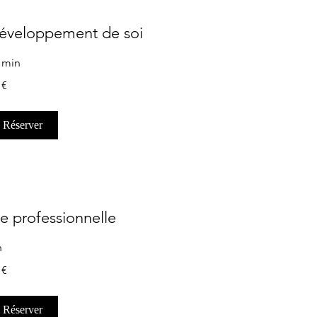
éveloppement de soi
 min
 €
os
Réserver
ie professionnelle
h
 €
os
Réserver