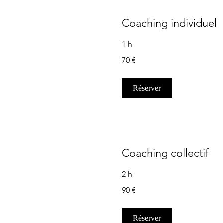
Coaching individuel
1 h
70
70 €
euros
Réserver
Coaching collectif
2 h
90
90 €
euros
Réserver