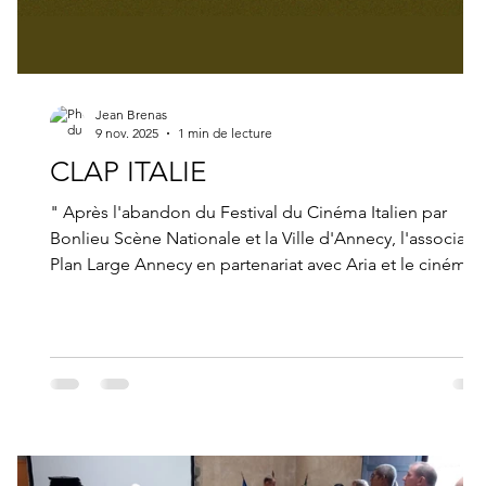
Jean Brenas
9 nov. 2025
1 min de lecture
CLAP ITALIE
" Après l'abandon du Festival du Cinéma Italien par
Bonlieu Scène Nationale et la Ville d'Annecy, l'associati
Plan Large Annecy en partenariat avec Aria et le cinéma
Les 4 Nemours, lance, du 19 au 25 novembre, la semaine
"CLAP ITALIE" dédiée au cinéma italien. Un programme
riche attend les spectateurs"
s