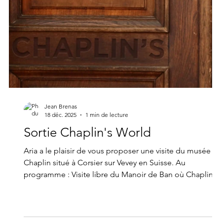
Jean Brenas
18 déc. 2025
1 min de lecture
Sortie Chaplin's World
Aria a le plaisir de vous proposer une visite du musée
Chaplin situé à Corsier sur Vevey en Suisse. Au
programme : Visite libre du Manoir de Ban où Chaplin a
passé ses 25 dernières années Visite du Musée Chaplin
dédié à l’œuvre de Charlie Chaplin où sont présentés le
reconstitutions de décors de certains de ses films, des