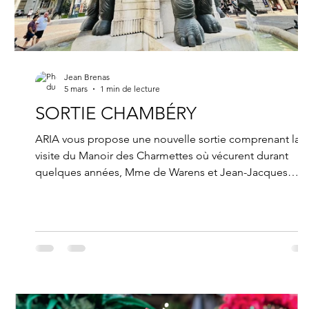
Jean Brenas
5 mars
1 min de lecture
SORTIE CHAMBÉRY
ARIA vous propose une nouvelle sortie comprenant la
visite du Manoir des Charmettes où vécurent durant
quelques années, Mme de Warens et Jean-Jacques
Rousseau et une visite guidée du centre historique de
Chambéry. Programme : Départ 12heures Place des
Romains à Annecy. Arrivée 12h45 aux Charmettes à
Chambéry, durée de la visite environ 1h30 14h15 Départ
pour le centre ville de Chambéry. 14h30 le car nous
déposera devant le Château pour une visite guidée du
centre ville. Durée